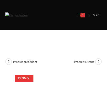
Menu
0
Warhammer Underworlds :
Gnarlwood – Courlouf de Grinkrak
Produit précédent
Produit suivant
PROMO !