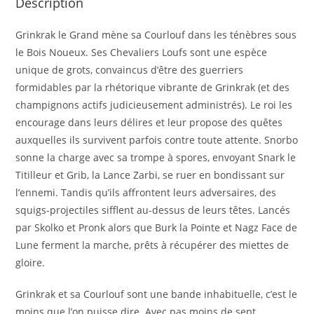
Description
Grinkrak le Grand mène sa Courlouf dans les ténèbres sous
le Bois Noueux. Ses Chevaliers Loufs sont une espèce
unique de grots, convaincus d’être des guerriers
formidables par la rhétorique vibrante de Grinkrak (et des
champignons actifs judicieusement administrés). Le roi les
encourage dans leurs délires et leur propose des quêtes
auxquelles ils survivent parfois contre toute attente. Snorbo
sonne la charge avec sa trompe à spores, envoyant Snark le
Titilleur et Grib, la Lance Zarbi, se ruer en bondissant sur
l’ennemi. Tandis qu’ils affrontent leurs adversaires, des
squigs-projectiles sifflent au-dessus de leurs têtes. Lancés
par Skolko et Pronk alors que Burk la Pointe et Nagz Face de
Lune ferment la marche, prêts à récupérer des miettes de
gloire.
Grinkrak et sa Courlouf sont une bande inhabituelle, c’est le
moins que l’on puisse dire. Avec pas moins de sept