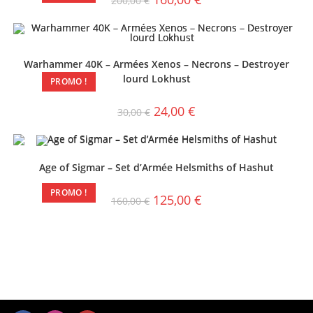
200,00
€
Warhammer 40K – Armées Xenos – Necrons – Destroyer
lourd Lokhust
PROMO !
24,00
€
30,00
€
Age of Sigmar – Set d’Armée Helsmiths of Hashut
PROMO !
125,00
€
160,00
€