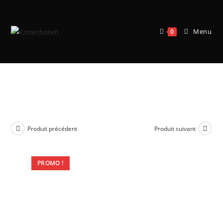
Menu
0
Warhammer 40K – Armées du
Chaos – Berserkers de Khorne
Produit précédent
Produit suivant
PROMO !