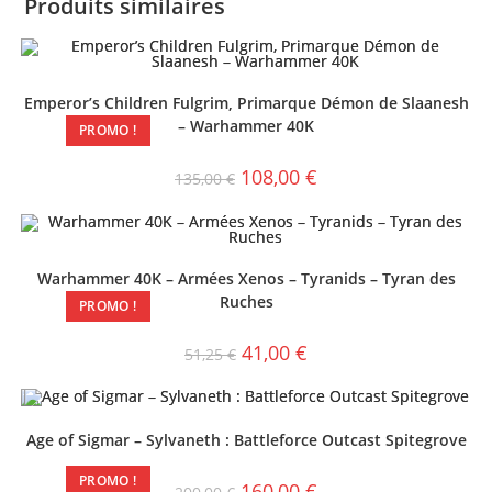
Produits similaires
Emperor’s Children Fulgrim, Primarque Démon de Slaanesh
– Warhammer 40K
PROMO !
108,00
€
135,00
€
Warhammer 40K – Armées Xenos – Tyranids – Tyran des
Ruches
PROMO !
41,00
€
51,25
€
Age of Sigmar – Sylvaneth : Battleforce Outcast Spitegrove
PROMO !
160,00
€