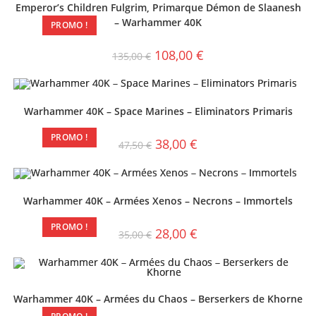
Emperor’s Children Fulgrim, Primarque Démon de Slaanesh
– Warhammer 40K
PROMO !
108,00
€
135,00
€
Warhammer 40K – Space Marines – Eliminators Primaris
PROMO !
38,00
€
47,50
€
Warhammer 40K – Armées Xenos – Necrons – Immortels
PROMO !
28,00
€
35,00
€
Warhammer 40K – Armées du Chaos – Berserkers de Khorne