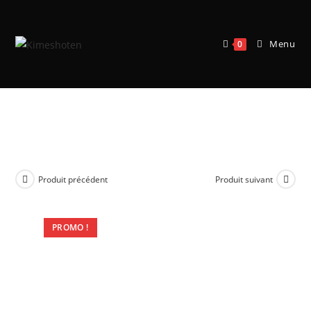
Menu
0
Age of Sigmar – Sylvaneth :
Battleforce Outcast Spitegrove
Produit précédent
Produit suivant
PROMO !