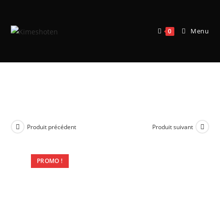
Menu
0
Age of Sigmar – Gloomspite Gitz :
Battleforce Dankhold Rampage
Produit précédent
Produit suivant
PROMO !