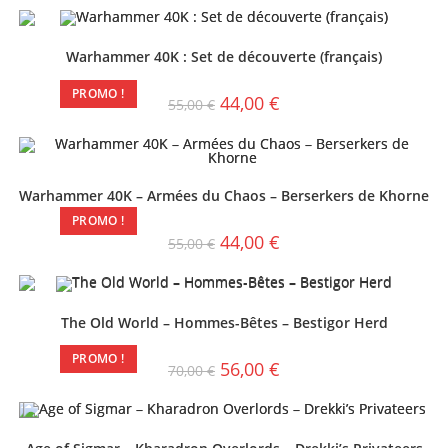
Warhammer 40K : Set de découverte (français)
PROMO !
44,00
€
55,00
€
Warhammer 40K – Armées du Chaos – Berserkers de Khorne
PROMO !
44,00
€
55,00
€
The Old World – Hommes-Bêtes – Bestigor Herd
PROMO !
56,00
€
70,00
€