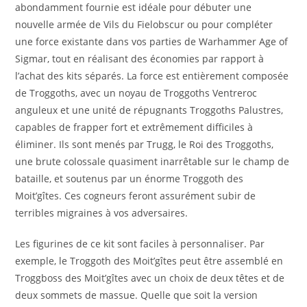
abondamment fournie est idéale pour débuter une
nouvelle armée de Vils du Fielobscur ou pour compléter
une force existante dans vos parties de Warhammer Age of
Sigmar, tout en réalisant des économies par rapport à
l’achat des kits séparés. La force est entièrement composée
de Troggoths, avec un noyau de Troggoths Ventreroc
anguleux et une unité de répugnants Troggoths Palustres,
capables de frapper fort et extrêmement difficiles à
éliminer. Ils sont menés par Trugg, le Roi des Troggoths,
une brute colossale quasiment inarrêtable sur le champ de
bataille, et soutenus par un énorme Troggoth des
Moit’gîtes. Ces cogneurs feront assurément subir de
terribles migraines à vos adversaires.
Les figurines de ce kit sont faciles à personnaliser. Par
exemple, le Troggoth des Moit’gîtes peut être assemblé en
Troggboss des Moit’gîtes avec un choix de deux têtes et de
deux sommets de massue. Quelle que soit la version