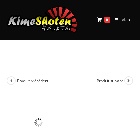
Menu
0
Saint Seiya – Myth Cloth – Jamian
Chevalier d’argent du corbeau
Produit précédent
Produit suivant