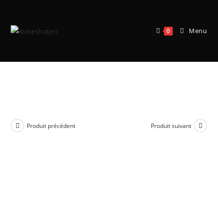
Menu
0
My hero Academia – Bakugo Katsuki
1/8
Produit précédent
Produit suivant