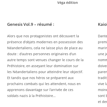
Véga édition
Genesis Vol.9
– résumé :
Kaio
Alors que nos protagonistes ont découvert la
Dante
présence d’objets modernes en possession des
premiè
Néandertaliens, cela ne laisse plus de place au
marin
doute : d’autres personnes originaires d’un
une j
autre temps sont venues changer le cours de la
nommé
Préhistoire, en asseyant leur domination sur
doive
les Néandertaliens pour atteindre leur objectif.
paren
Et tandis que nos héros se préparent aux
tradi
prochains combats qui les attendent, nous en
vive 
apprenons davantage sur l’arrivée de ces
moine
soldats nazis à la Préhistoire…
sont 
et de