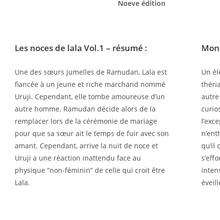
Noeve édition
Les noces de lala Vol.1
– résumé :
Mon
Une des sœurs jumelles de Ramudan, Lala est
Un él
fiancée à un jeune et riche marchand nommé
théri
Uruji. Cependant, elle tombe amoureuse d’un
autre
autre homme. Ramudan décide alors de la
curio
remplacer lors de la cérémonie de mariage
l’exc
pour que sa sœur ait le temps de fuir avec son
n’ent
amant. Cependant, arrive la nuit de noce et
qu’il
Uruji a une réaction inattendu face au
s’eff
physique “non-féminin” de celle qui croit être
inten
Lala.
éveil