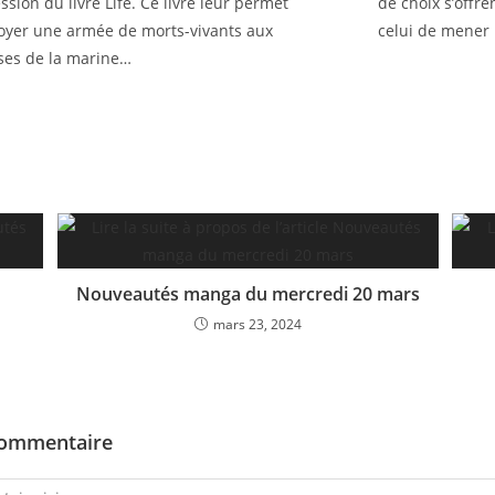
ssion du livre Life. Ce livre leur permet
de choix s’offr
oyer une armée de morts-vivants aux
celui de mener 
ses de la marine…
1
Nouveautés manga du mercredi 20 mars
mars 23, 2024
commentaire