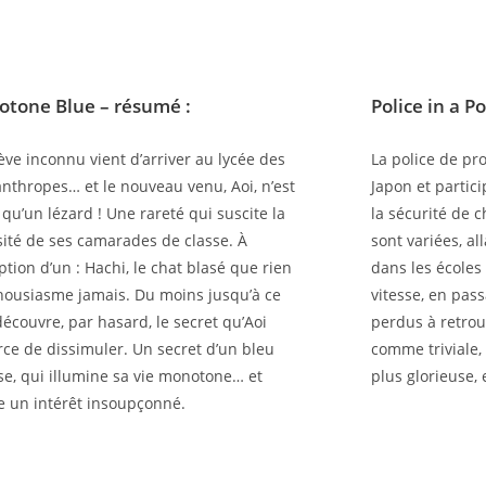
otone Blue
– résumé :
Police in a P
ève inconnu vient d’arriver au lycée des
La police de pr
anthropes… et le nouveau venu, Aoi, n’est
Japon et partic
 qu’un lézard ! Une rareté qui suscite la
la sécurité de 
sité de ses camarades de classe. À
sont variées, al
eption d’un : Hachi, le chat blasé que rien
dans les écoles 
housiasme jamais. Du moins jusqu’à ce
vitesse, en pass
 découvre, par hasard, le secret qu’Aoi
perdus à retrou
orce de dissimuler. Un secret d’un bleu
comme triviale, 
se, qui illumine sa vie monotone… et
plus glorieuse,
le un intérêt insoupçonné.