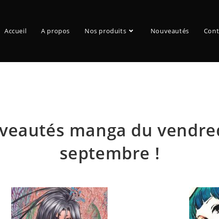
Accueil
A propos
Nos produits
Nouveautés
Cont
Blog
veautés manga du vendred
septembre !