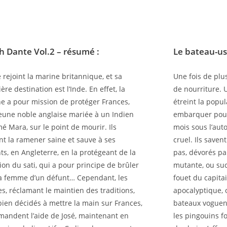
h Dante Vol.2 – résumé :
Le bateau-us
 rejoint la marine britannique, et sa
Une fois de plu
re destination est l’Inde. En effet, la
de nourriture. U
e a pour mission de protéger Frances,
étreint la popu
eune noble anglaise mariée à un Indien
embarquer pou
 Mara, sur le point de mourir. Ils
mois sous l’auto
nt la ramener saine et sauve à ses
cruel. Ils save
ts, en Angleterre, en la protégeant de la
pas, dévorés pa
tion du sati, qui a pour principe de brûler
mutante, ou su
la femme d’un défunt… Cependant, les
fouet du capita
s, réclamant le maintien des traditions,
apocalyptique, o
bien décidés à mettre la main sur Frances,
bateaux voguent
mandent l’aide de José, maintenant en
les pingouins fo