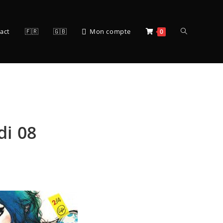
act
🇫🇷
🇬🇧
Mon compte
0
i 08