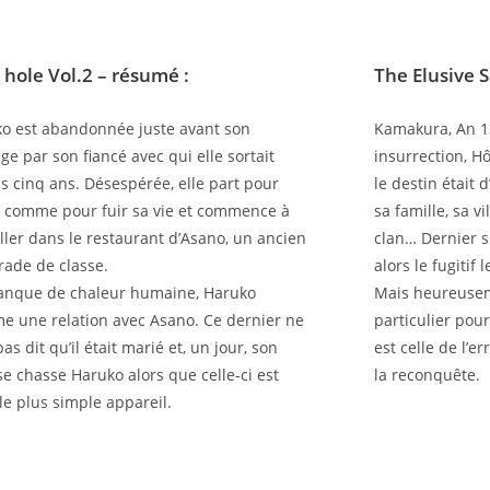
 hole Vol.2
– résumé :
The Elusive 
o est abandonnée juste avant son
Kamakura, An 1
ge par son fiancé avec qui elle sortait
insurrection, H
s cinq ans. Désespérée, elle part pour
le destin était 
 comme pour fuir sa vie et commence à
sa famille, sa v
iller dans le restaurant d’Asano, un ancien
clan… Dernier su
ade de classe.
alors le fugitif
nque de chaleur humaine, Haruko
Mais heureusem
e une relation avec Asano. Ce dernier ne
particulier pour 
pas dit qu’il était marié et, un jour, son
est celle de l’e
e chasse Haruko alors que celle-ci est
la reconquête.
le plus simple appareil.