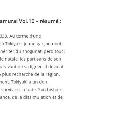
Samurai Vol.10
– résumé :
333. Au terme d’une
ôjô Tokiyuki, jeune garçon dont
d’hériter du shogunat, perd tout :
ille natale, les partisans de son
rvivant de sa lignée, il devient
 le plus recherché de la région.
ent, Tokiyuki a un don
survivre : la fuite. Son histoire
rrance, de la dissimulation et de