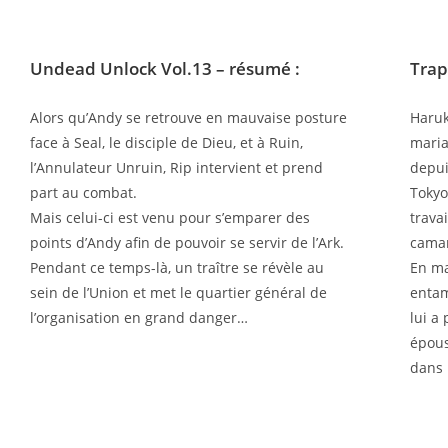
Undead Unlock Vol.13
– résumé :
Trap
Alors qu’Andy se retrouve en mauvaise posture
Haruk
face à Seal, le disciple de Dieu, et à Ruin,
maria
l’Annulateur Unruin, Rip intervient et prend
depui
part au combat.
Tokyo
Mais celui-ci est venu pour s’emparer des
trava
points d’Andy afin de pouvoir se servir de l’Ark.
camar
Pendant ce temps-là, un traître se révèle au
En ma
sein de l’Union et met le quartier général de
entam
l’organisation en grand danger…
lui a 
épous
dans 