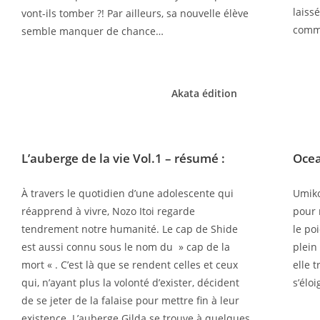
laiss
vont-ils tomber ?! Par ailleurs, sa nouvelle élève
commi
semble manquer de chance…
Akata édition
L’auberge de la vie Vol.1
– résumé :
Ocea
À travers le quotidien d’une adolescente qui
Umiko
réapprend à vivre, Nozo Itoi regarde
pour 
tendrement notre humanité. Le cap de Shide
le poi
est aussi connu sous le nom du » cap de la
plein
mort « . C’est là que se rendent celles et ceux
elle 
qui, n’ayant plus la volonté d’exister, décident
s’éloi
de se jeter de la falaise pour mettre fin à leur
existence. L’auberge Gilda se trouve à quelques