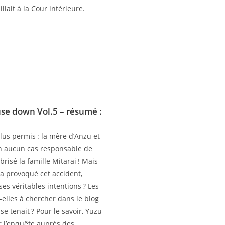
illait à la Cour intérieure.
use down Vol.5
– résumé :
plus permis : la mère d’Anzu et
en aucun cas responsable de
 brisé la famille Mitarai ! Mais
 a provoqué cet accident,
ses véritables intentions ? Les
-elles à chercher dans le blog
se tenait ? Pour le savoir, Yuzu
 l’enquête auprès des