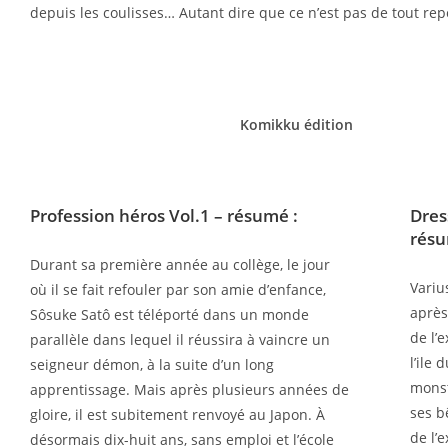
depuis les coulisses… Autant dire que ce n’est pas de tout rep
Komikku édition
Profession héros Vol.1
– résumé :
Dres
résu
Durant sa première année au collège, le jour
Variu
où il se fait refouler par son amie d’enfance,
après
Sôsuke Satô est téléporté dans un monde
de l’
parallèle dans lequel il réussira à vaincre un
l’ile
seigneur démon, à la suite d’un long
monst
apprentissage. Mais après plusieurs années de
ses b
gloire, il est subitement renvoyé au Japon. À
de l’
désormais dix-huit ans, sans emploi et l’école