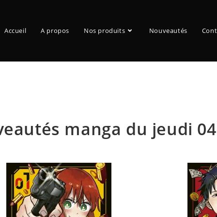
Accueil
A propos
Nos produits
Nouveautés
Cont
Blog
eautés manga du jeudi 04 