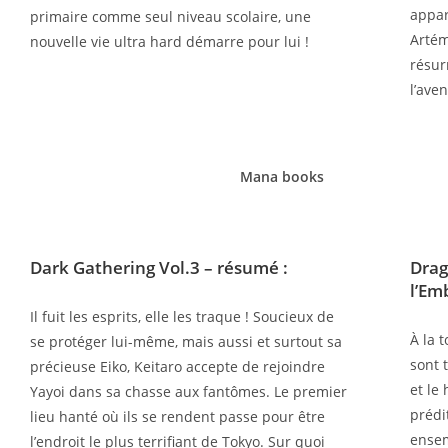
appar
primaire comme seul niveau scolaire, une
Artém
nouvelle vie ultra hard démarre pour lui !
résur
l’ave
Mana books
Dark Gathering Vol.3
– résumé :
Drag
l’Em
Il fuit les esprits, elle les traque ! Soucieux de
À la 
se protéger lui-même, mais aussi et surtout sa
sont 
précieuse Eiko, Keitaro accepte de rejoindre
et le
Yayoi dans sa chasse aux fantômes. Le premier
prédi
lieu hanté où ils se rendent passe pour être
ensem
l’endroit le plus terrifiant de Tokyo. Sur quoi