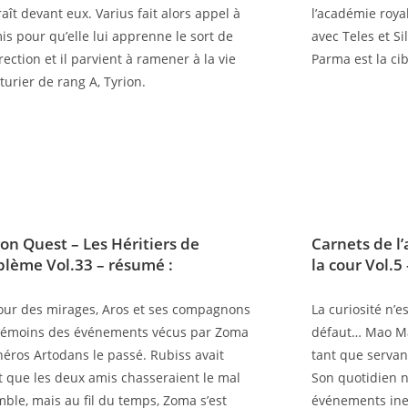
aît devant eux. Varius fait alors appel à
l’académie royal
is pour qu’elle lui apprenne le sort de
avec Teles et Si
rection et il parvient à ramener à la vie
Parma est la ci
nturier de rang A, Tyrion.
on Quest – Les Héritiers de
Carnets de l
blème Vol.33 – résumé :
la cour Vol.5
tour des mirages, Aros et ses compagnons
La curiosité n’e
témoins des événements vécus par Zoma
défaut… Mao Ma
 héros Artodans le passé. Rubiss avait
tant que servan
t que les deux amis chasseraient le mal
Son quotidien n’
ble, mais au fil du temps, Zoma s’est
événements ine