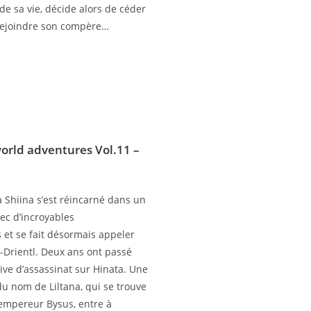
de sa vie, décide alors de céder
 rejoindre son compère…
orld adventures Vol.11
–
 Shiina s’est réincarné dans un
ec d’incroyables
s et se fait désormais appeler
d-Drientl. Deux ans ont passé
tive d’assassinat sur Hinata. Une
du nom de Liltana, qui se trouve
 l’empereur Bysus, entre à