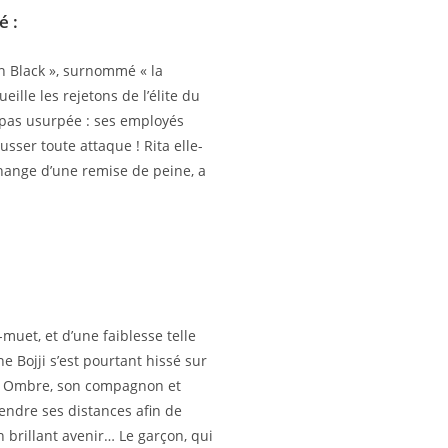
é :
en Black », surnommé « la
ille les rejetons de l’élite du
t pas usurpée : ses employés
sser toute attaque ! Rita elle-
hange d’une remise de peine, a
uet, et d’une faiblesse telle
ne Bojji s’est pourtant hissé sur
e. Ombre, son compagnon et
rendre ses distances afin de
 brillant avenir… Le garçon, qui