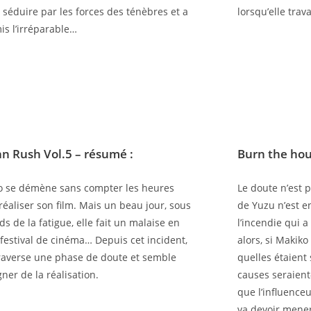
é séduire par les forces des ténèbres et a
lorsqu’elle trava
s l’irréparable…
n Rush Vol.5
– résumé :
Burn the ho
 se démène sans compter les heures
Le doute n’est 
réaliser son film. Mais un beau jour, sous
de Yuzu n’est 
ds de la fatigue, elle fait un malaise en
l’incendie qui a
 festival de cinéma… Depuis cet incident,
alors, si Makiko
traverse une phase de doute et semble
quelles étaient 
gner de la réalisation.
causes seraient
que l’influenceu
va devoir mener