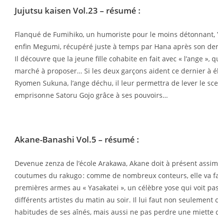
Jujutsu kaisen Vol.23
– résumé :
Flanqué de Fumihiko, un humoriste pour le moins détonnant, 
enfin Megumi, récupéré juste à temps par Hana après son de
Il découvre que la jeune fille cohabite en fait avec « l’ange », q
marché à proposer… Si les deux garçons aident ce dernier à é
Ryomen Sukuna, l’ange déchu, il leur permettra de lever le sc
emprisonne Satoru Gojo grâce à ses pouvoirs…
Akane-Banashi Vol.5
– résumé :
Devenue zenza de l’école Arakawa, Akane doit à présent assimi
coutumes du rakugo : comme de nombreux conteurs, elle va fa
premières armes au « Yasakatei », un célèbre yose qui voit pa
différents artistes du matin au soir. Il lui faut non seulement 
habitudes de ses aînés, mais aussi ne pas perdre une miette 