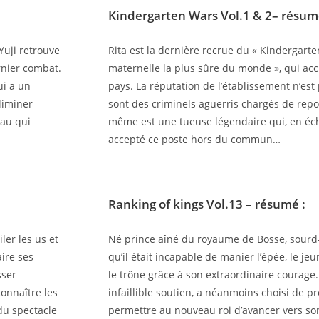
Kindergarten Wars Vol.1 & 2
– résum
Yuji retrouve
Rita est la dernière recrue du « Kindergart
rnier combat.
maternelle la plus sûre du monde », qui accue
ui a un
pays. La réputation de l’établissement n’es
liminer
sont des criminels aguerris chargés de repou
eau qui
même est une tueuse légendaire qui, en éc
accepté ce poste hors du commun…
Ranking of kings Vol.13
– résumé :
ler les us et
Né prince aîné du royaume de Bosse, sourd-m
ire ses
qu’il était incapable de manier l’épée, le jeu
sser
le trône grâce à son extraordinaire courag
connaître les
infaillible soutien, a néanmoins choisi de p
du spectacle
permettre au nouveau roi d’avancer vers son