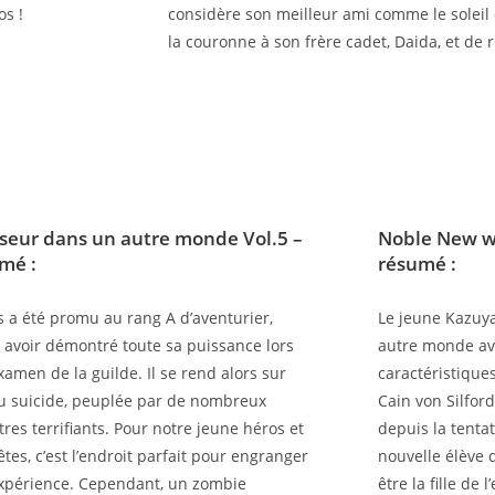
os !
considère son meilleur ami comme le soleil 
la couronne à son frère cadet, Daida, et de
seur dans un autre monde Vol.5
–
Noble New w
mé :
résumé :
s a été promu au rang A d’aventurier,
Le jeune Kazuya
 avoir démontré toute sa puissance lors
autre monde av
examen de la guilde. Il se rend alors sur
caractéristique
 du suicide, peuplée par de nombreux
Cain von Silfor
res terrifiants. Pour notre jeune héros et
depuis la tenta
êtes, c’est l’endroit parfait pour engranger
nouvelle élève 
expérience. Cependant, un zombie
être la fille de