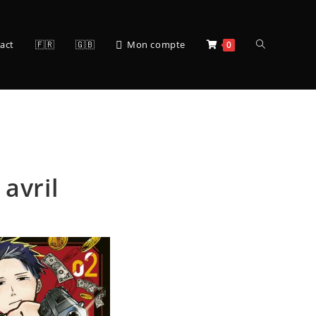
act
🇫🇷
🇬🇧
Mon compte
0
avril