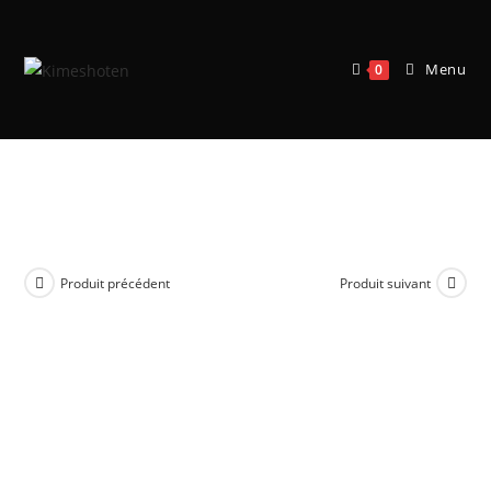
Menu
0
Portrait Of Pirates « Warriors
Alliance » – Zoro Juro – Megahouse
Produit précédent
Produit suivant