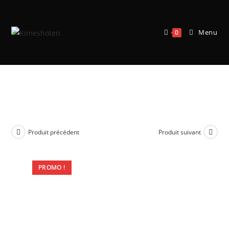
Menu
0
Warhammer Age of Sigmar : Set
d’Initiation Ultime (Français)
Produit précédent
Produit suivant
PROMO !