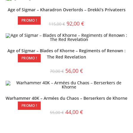
Age of Sigmar – Kharadron Overlords – Drekki’s Privateers
PROMO !
92,00
€
115,00
€
Age of Sigmar – Blades of Khorne – Regiments of Renown :
The Red Revelation
PROMO !
56,00
€
70,00
€
Warhammer 40K – Armées du Chaos – Berserkers de Khorne
PROMO !
44,00
€
55,00
€