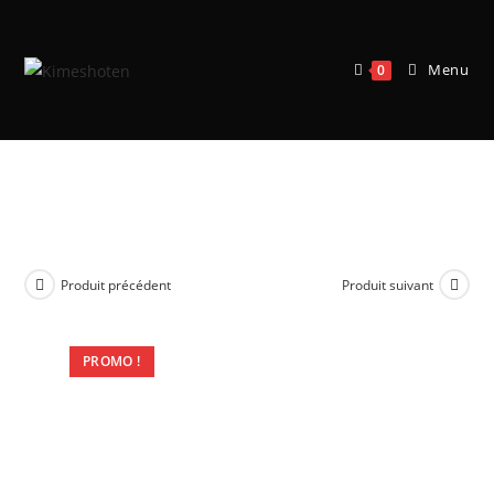
Menu
0
Age of Sigmar – Spearhead: Cities of
Sigmar – Fusil-Platoon
Produit précédent
Produit suivant
PROMO !