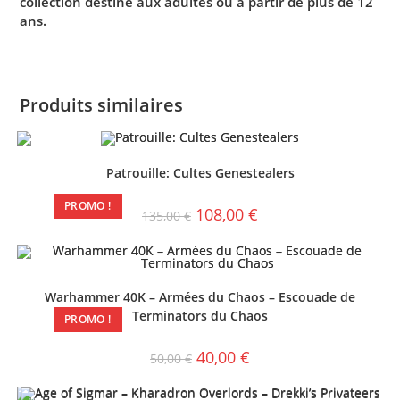
collection destiné aux adultes ou à partir de plus de 12
ans.
Produits similaires
Patrouille: Cultes Genestealers
PROMO !
108,00
€
135,00
€
Warhammer 40K – Armées du Chaos – Escouade de
Terminators du Chaos
PROMO !
40,00
€
50,00
€