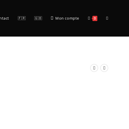
ntact
🇫🇷
🇬🇧
Mon compte
0
tue