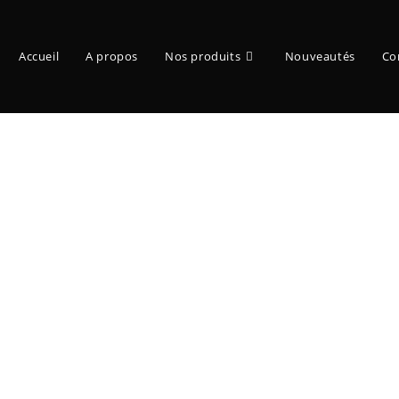
Accueil
A propos
Nos produits
Nouveautés
Co
iry Tail – Natsu by Kitsune Sta