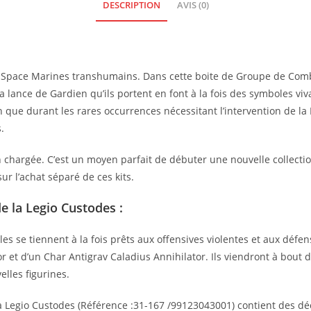
DESCRIPTION
AVIS (0)
es Space Marines transhumains. Dans cette boite de Groupe de Comb
 lance de Gardien qu’ils portent en font à la fois des symboles viva
en que durant les rares occurrences nécessitant l’intervention de 
.
n chargée. C’est un moyen parfait de débuter une nouvelle collecti
r l’achat séparé de ces kits.
 la Legio Custodes :
s se tiennent à la fois prêts aux offensives violentes et aux défen
et d’un Char Antigrav Caladius Annihilator. Ils viendront à bout de
lles figurines.
Legio Custodes (Référence :31-167 /99123043001) contient des déco