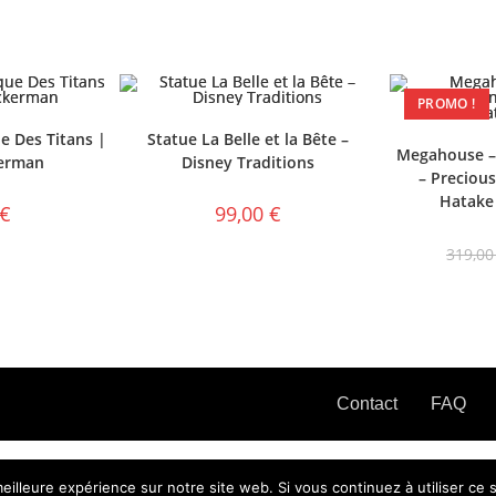
PROMO !
e Des Titans |
Statue La Belle et la Bête –
Megahouse –
erman
Disney Traditions
– Precious
Hatake
€
99,00
€
319,0
Contact
FAQ
eilleure expérience sur notre site web. Si vous continuez à utiliser ce