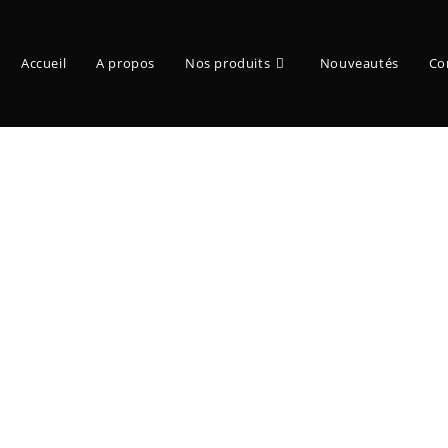
Accueil
A propos
Nos produits
Nouveautés
Co
Acnologia – ikigai by Tsume Art