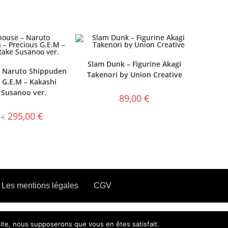
Slam Dunk – Figurine Akagi
 Naruto Shippuden
Takenori by Union Creative
 G.E.M – Kakashi
 Susanoo ver.
89,00
€
295,00
€
0
€
Les mentions légales
CGV
 site, nous supposerons que vous en êtes satisfait.