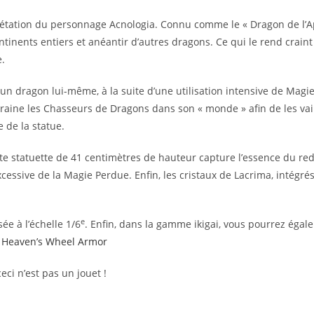
prétation du personnage Acnologia. Connu comme le « Dragon de l’Apo
inents entiers et anéantir d’autres dragons. Ce qui le rend craint
e.
n dragon lui-même, à la suite d’une utilisation intensive de Magie P
traine les Chasseurs de Dragons dans son « monde » afin de les vain
 de la statue.
tte statuette de 41 centimètres de hauteur capture l’essence du re
xcessive de la Magie Perdue. Enfin, les cristaux de Lacrima, intégrés
e
sée à l’échelle 1/6
. Enfin, dans la gamme ikigai, vous pourrez égal
e
Heaven’s Wheel Armor
 ceci n’est pas un jouet !