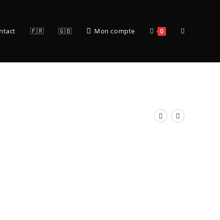
ntact
🇫🇷
🇬🇧
Mon compte
0
s