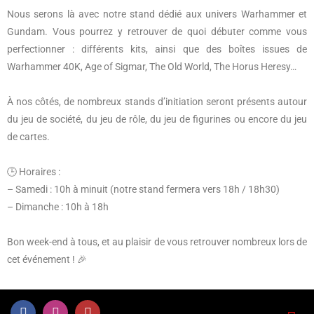
Nous serons là avec notre stand dédié aux univers Warhammer et
Gundam. Vous pourrez y retrouver de quoi débuter comme vous
perfectionner : différents kits, ainsi que des boîtes issues de
Warhammer 40K, Age of Sigmar, The Old World, The Horus Heresy…
À nos côtés, de nombreux stands d’initiation seront présents autour
du jeu de société, du jeu de rôle, du jeu de figurines ou encore du jeu
de cartes.
🕒 Horaires :
– Samedi : 10h à minuit (notre stand fermera vers 18h / 18h30)
– Dimanche : 10h à 18h
Bon week-end à tous, et au plaisir de vous retrouver nombreux lors de
cet événement ! 🎉