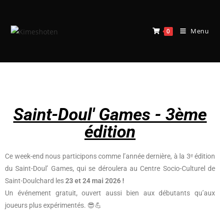
Menu
0
Blog
Saint-Doul' Games - 3ème
édition
Ce week-end nous participons comme l’année dernière, à la 3ᵉ édition
du Saint-Doul’ Games, qui se déroulera au Centre Socio-Culturel de
Saint-Doulchard les
23 et 24 mai 2026 !
Un événement gratuit, ouvert aussi bien aux débutants qu’aux
joueurs plus expérimentés. 😎💪